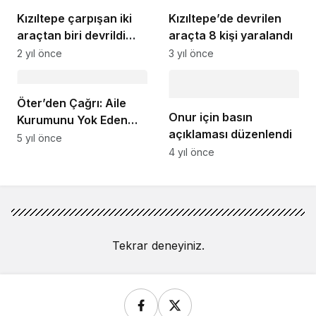
Kızıltepe çarpışan iki
Kızıltepe’de devrilen
araçtan biri devrildi
araçta 8 kişi yaralandı
sürücüler yaralandı
2 yıl önce
3 yıl önce
Öter’den Çağrı: Aile
Onur için basın
Kurumunu Yok Eden
açıklaması düzenlendi
Yasalar Kaldırılsın
5 yıl önce
4 yıl önce
Tekrar deneyiniz.