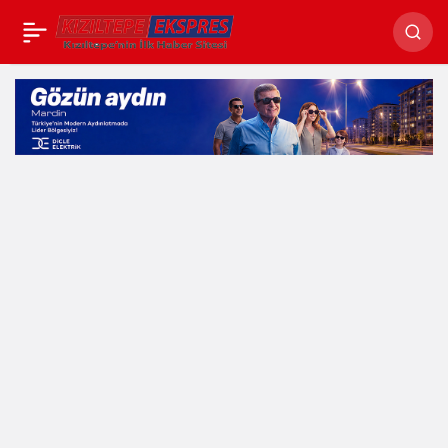
Kızıltepe’de 3 araç
alev aldı 3 kişi
yaralandı