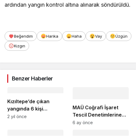
ardından yangın kontrol altına alınarak söndürüldü.
Beğendim
Harika
Haha
Vay
Üzgün
Kızgın
Benzer Haberler
Kızıltepe’de çıkan
MAÜ Coğrafi İşaret
yangında 6 kişi
Tescil Denetimlerine
dumandan etkilendi
2 yıl önce
Başladı
6 ay önce