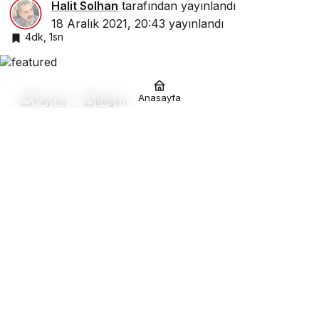
Halit Solhan
tarafından yayınlandı
18 Aralık 2021, 20:43
yayınlandı
4dk, 1sn
Anasayfa
Paylaş
Beğen
Avrupa’dan uzattığı yardım eliyle
ihtiyaç sahibi ailenin evini yeniledi
Fransa’da yaşayan yardımsever Dilek
Arca, Kızıltepe’de 6 çocuklu ailenin
yıkılmak üzere olan evini yıktırıp yenisini
inşa ettirip döşeyip Kapan ailesine teslim
etti.
Geçen yıl Fransa’dan gelip Mardin Kızıltepe
ilçesinde babaları vefat eden 6 çocuklu aileyi