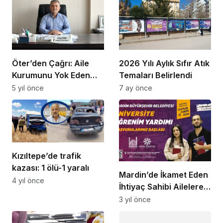
Öter’den Çağrı: Aile
2026 Yılı Aylık Sıfır Atık
Kurumunu Yok Eden
Temaları Belirlendi
Yasalar Kaldırılsın
5 yıl önce
7 ay önce
Kızıltepe’de trafik
kazası: 1 ölü-1 yaralı
Mardin’de İkamet Eden
4 yıl önce
İhtiyaç Sahibi Ailelere
Eğitim Desteği
3 yıl önce