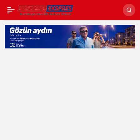
Avrupa’dan uzattığı
Paylaş
yardım eliyle ihtiyaç
sahibi ailenin evini
yeniledi