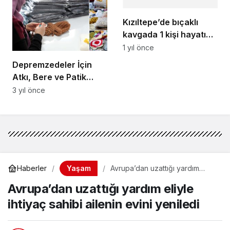
Kızıltepe’de bıçaklı
kavgada 1 kişi hayatını
kaybetti
1 yıl önce
Depremzedeler İçin
Atkı, Bere ve Patik
Örüyorlar
3 yıl önce
Yaşam
Haberler
Avrupa’dan uzattığı yardım
eliyle ihtiyaç sahibi ailenin evini
Avrupa’dan uzattığı yardım eliyle
yeniledi
ihtiyaç sahibi ailenin evini yeniledi