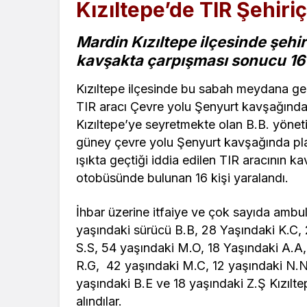
Kızıltepe’de TIR Şehiriç
Mardin Kızıltepe ilçesinde şehir 
kavşakta çarpışması sonucu 16 k
Kızıltepe ilçesinde bu sabah meydana gele
TIR aracı Çevre yolu Şenyurt kavşağında ç
Kızıltepe’ye seyretmekte olan B.B. yöne
güney çevre yolu Şenyurt kavşağında plak
ışıkta geçtiği iddia edilen TIR aracının 
otobüsünde bulunan 16 kişi yaralandı.
İhbar üzerine itfaiye ve çok sayıda ambu
yaşındaki sürücü B.B, 28 Yaşındaki K.C, 
S.S, 54 yaşındaki M.O, 18 Yaşındaki A.A,
R.G, 42 yaşındaki M.C, 12 yaşındaki N.N.
yaşındaki B.E ve 18 yaşındaki Z.Ş Kızılte
alındılar.