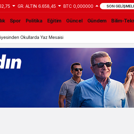
62,75
GR. ALTIN
6.658,45
BTC
0,000000
SON GELIŞMEL
lık
Spor
Politika
Eğitim
Güncel
Gündem
Bilim-Tekn
iyesinden Okullarda Yaz Mesaisi