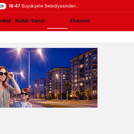
16:47
Büyükşehir Belediyesinden
ER
Okullarda Yaz Mesaisi
oloji
Kültür-Sanat
Yaşam
Ekonomi