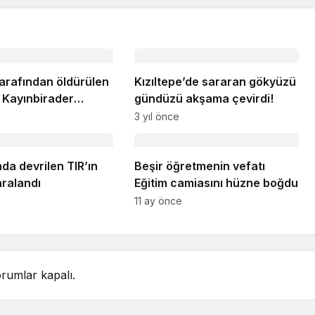
tarafından öldürülen
Kızıltepe’de sararan gökyüzü
 Kayınbirader
gündüzü akşama çevirdi!
i!
3 yıl önce
da devrilen TIR’ın
Beşir öğretmenin vefatı
aralandı
Eğitim camiasını hüzne boğdu
11 ay önce
rumlar kapalı.