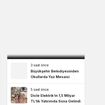
Mardin, Bolu kampını tamamladı ilk
maç için İstanbul’a geçti
2 saat önce
3 saat önce
Büyükşehir Belediyesinden
Okullarda Yaz Mesaisi
5 saat önce
Dicle Elektrik’in 1,5 Milyar
TL’lik Yatırımda Sona Gelindi