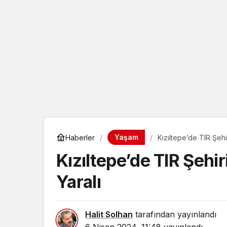
eçin.
Yaşam
Haberler
Kızıltepe’de TIR Şehi
Kızıltepe’de TIR Şehi
Yaralı
Halit Solhan
tarafından yayınlandı