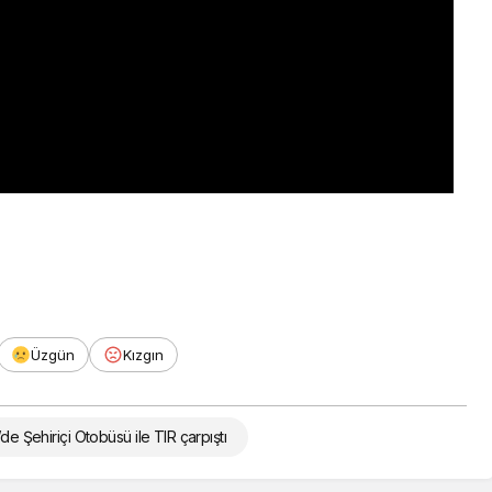
Üzgün
Kızgın
’de Şehiriçi Otobüsü ile TIR çarpıştı