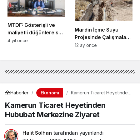
MTDF: Gösterişli ve
Mardin İçme Suyu
maliyetli düğünlere son
Projesinde Çalışmalar
verelim
4 yıl önce
Sürüyor
12 ay önce
Ekonomi
Haberler
Kamerun Ticaret Heyetinden
Hububat Merkezine Ziyaret
Kamerun Ticaret Heyetinden
Hububat Merkezine Ziyaret
Halit Solhan
tarafından yayınlandı