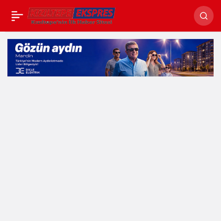
Kamerun Ticaret
Paylaş
Heyetinden Hububat
Merkezine Ziyaret