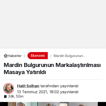
Ekonomi
Haberler
Mardin Bulgurunun
Markalaştırılması Masaya
Mardin Bulgurunun Markalaştırılması
Yatırıldı
Masaya Yatırıldı
Halit Solhan
tarafından yayınlandı
13 Temmuz 2021, 18:02
yayınlandı
2dk, 52sn