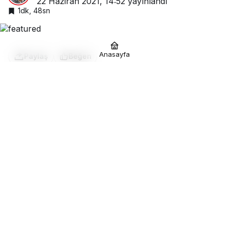
22 Haziran 2021, 14:52
yayınlandı
1dk, 48sn
Anasayfa
Paylaş
Beğen
Kamerun Ticaret Heyetinden
Kızıltepe Hububat Merkezine
Ziyaret
Mardin’e bir ziyaret gerçekleştiren Kamerun
Ticaret Odası Onursal Başkanı Jackueline
TİENTCHEU ve Tıentcheu Christophe ile
beraberlerinde girişimci çalışmalarıyla ve aynı
zamanda sivil toplum kuruluşlarında aktif
faaliyetleri ile tanınan Avukat Nezahat ALMAZ
Kızıltepe Hububat Ticaret Merkezini ziyaret ettiler.