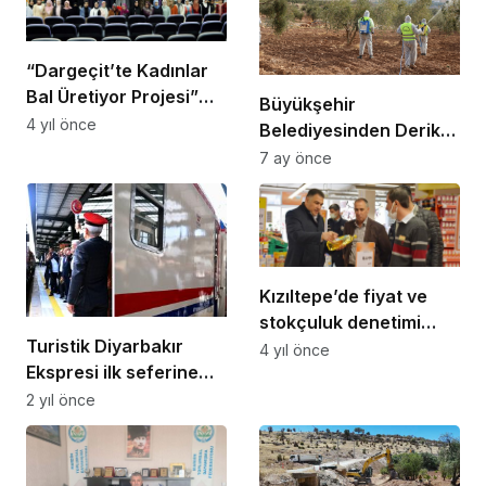
“Dargeçit’te Kadınlar
Bal Üretiyor Projesi”
Büyükşehir
hayata geçirildi
4 yıl önce
Belediyesinden Derik
Zeytini İçin Dal
7 ay önce
Kanserine Karşı
Mücadele
Kızıltepe’de fiyat ve
stokçuluk denetimi
Turistik Diyarbakır
yapıldı
4 yıl önce
Ekspresi ilk seferine
uğrlandı
2 yıl önce