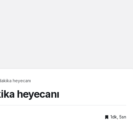
dakika heyecanı
ika heyecanı
1dk, 5sn