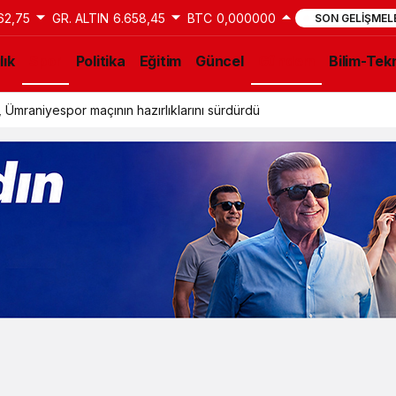
62,75
GR. ALTIN
6.658,45
BTC
0,000000
SON GELIŞMEL
lık
Spor
Politika
Eğitim
Güncel
Gündem
Bilim-Tekn
 Ümraniyespor maçının hazırlıklarını sürdürdü