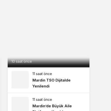
Mardin 1969 Spor, Ümraniyespor
maçının hazırlıklarını sürdürdü
10 saat önce
11 saat önce
Mardin TSO Dijitalde
Yenilendi
11 saat önce
Mardin’de Büyük Aile