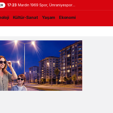
17:23
Mardin 1969 Spor, Ümraniyespor
ER
maçının hazırlıklarını sürdürdü
oloji
Kültür-Sanat
Yaşam
Ekonomi