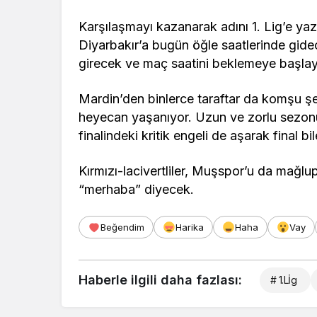
Karşılaşmayı kazanarak adını 1. Lig’e yaz
Diyarbakır’a bugün öğle saatlerinde gid
girecek ve maç saatini beklemeye başla
Mardin’den binlerce taraftar da komşu şe
heyecan yaşanıyor. Uzun ve zorlu sezonu
finalindeki kritik engeli de aşarak final bile
Kırmızı-lacivertliler, Muşspor’u da mağlup
“merhaba” diyecek.
Beğendim
Harika
Haha
Vay
Haberle ilgili daha fazlası:
# 1.Lİg