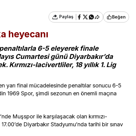
Paylaş
Beğen
ka heyecanı
enaltılarla 6-5 eleyerek finale
Mayıs Cumartesi günü Diyarbakır’da
 Kırmızı-lacivertliler, 18 yıllık 1. Lig
n yarı final mücadelesinde penaltılar sonucu 6-5
din 1969 Spor, şimdi sezonun en önemli maçına
i’nde Muşspor ile karşılaşacak olan kırmızı-
t 17.00’de Diyarbakır Stadyumu’nda tarihi bir sınav