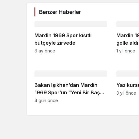
Benzer Haberler
Mardin 1969 Spor kısıtlı
Mardin 1
bütçeyle zirvede
golle aldı
8 ay önce
1 yıl önce
Bakan Işıkhan’dan Mardin
Yaz kursu
1969 Spor’un “Yeni Bir Başarı
3 yıl önce
Hikayesi Yazacaklarına
4 gün önce
İnanıyoruz”