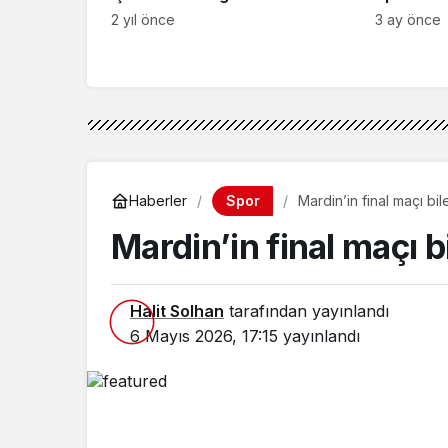
etti
2 yıl önce
3 ay önce
Spor
Haberler
Mardin’in final maçı bile
Mardin’in final maçı bi
Halit Solhan
tarafından yayınlandı
6 Mayıs 2026, 17:15
yayınlandı