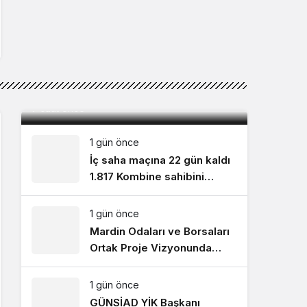
Vefat: Burhan Tutal
7 saat önce
1 gün önce
İç saha maçına 22 gün kaldı
1.817 Kombine sahibini
bekliyor!
1 gün önce
Mardin Odaları ve Borsaları
Ortak Proje Vizyonunda
Buluştu
1 gün önce
GÜNSİAD YİK Başkanı