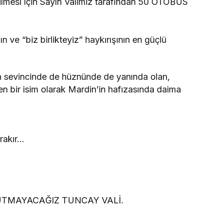
bilmesi için Sayın Valimiz tarafından 50 OTOBÜS
n ve “biz birlikteyiz” haykırışının en güçlü
n sevincinde de hüznünde de yanında olan,
n bir isim olarak Mardin’in hafızasında daima
rakır…
UTMAYACAĞIZ TUNCAY VALİ.