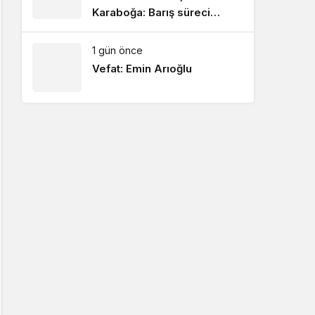
Karaboğa: Barış süreci
ekonomik kazanımların
artmasını sağlayacak!
1 gün önce
Vefat: Emin Arıoğlu