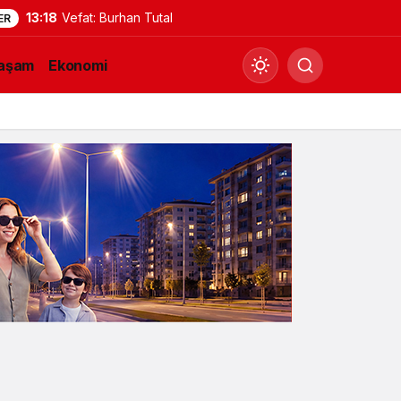
13:18
Vefat: Burhan Tutal
ER
aşam
Ekonomi
Gündüz Modu
Gündüz modunu seçin.
Gece Modu
Gece modunu seçin.
Sistem Modu
Sistem modunu seçin.