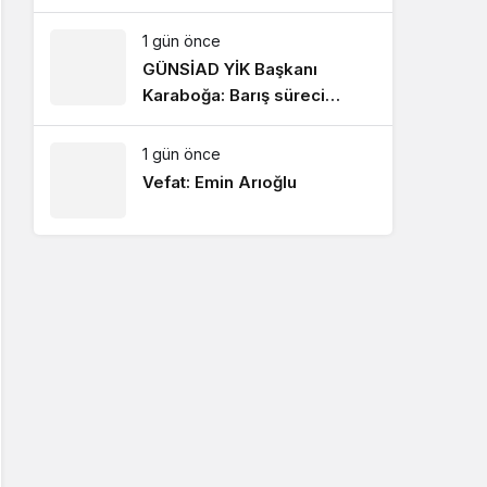
Buluştu
1 gün önce
GÜNSİAD YİK Başkanı
Karaboğa: Barış süreci
ekonomik kazanımların
artmasını sağlayacak!
1 gün önce
Vefat: Emin Arıoğlu