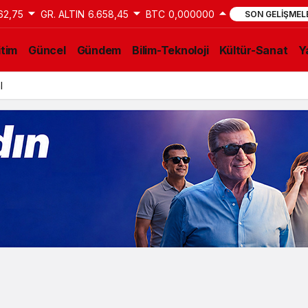
62,75
GR. ALTIN
6.658,45
BTC
0,000000
SON GELIŞMEL
itim
Güncel
Gündem
Bilim-Teknoloji
Kültür-Sanat
Y
al