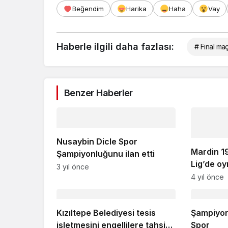
Beğendim
Harika
Haha
Vay
Haberle ilgili daha fazlası:
# Final maç
Benzer Haberler
Nusaybin Dicle Spor
Mardin 1
Şampiyonluğunu ilan etti
Lig’de o
3 yıl önce
transfer 
4 yıl önce
Kızıltepe Belediyesi tesis
Şampiyon 
işletmesini engellilere tahsis
Spor