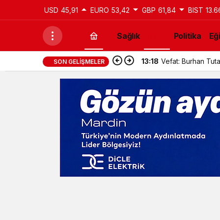
USD
45,91
EURO
53,42
GBP
61,84
BIST
13.6
Sağlık
Spor
Politika
Eğ
13:18
Vefat: Burhan Tut
SON GELIŞMELER