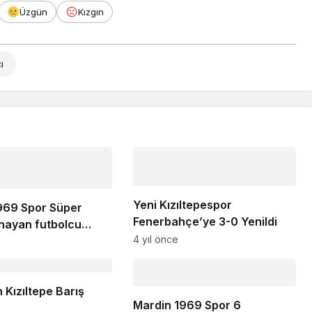
Üzgün
Kızgın
ı
Yeni Kızıltepespor
969 Spor Süper
Fenerbahçe’ye 3-0 Yenildi
ynayan futbolcu
4 yıl önce
etti
Kızıltepe Barış
Mardin 1969 Spor 6