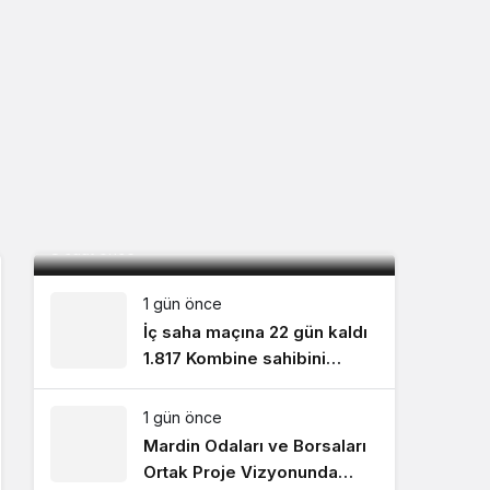
Vefat: Burhan Tutal
8 saat önce
1 gün önce
İç saha maçına 22 gün kaldı
1.817 Kombine sahibini
bekliyor!
1 gün önce
Mardin Odaları ve Borsaları
Ortak Proje Vizyonunda