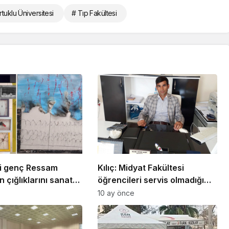
tuklu Üniversitesi
# Tıp Fakültesi
li genç Ressam
Kılıç: Midyat Fakültesi
n çığlıklarını sanata
öğrencileri servis olmadığı
için okullarına gidemiyor!
10 ay önce