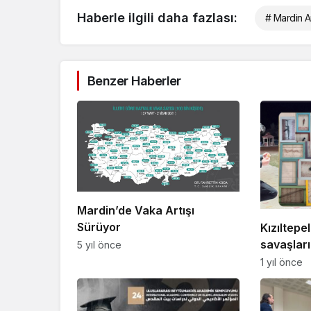
Haberle ilgili daha fazlası:
# Mardin Ar
Benzer Haberler
Mardin’de Vaka Artışı
Sürüyor
Kızıltepe
savaşları
5 yıl önce
döktü
1 yıl önce