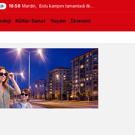
16:58
Mardin, Bolu kampını tamamladı ilk
ER
maç için İstanbul’a geçti
oloji
Kültür-Sanat
Yaşam
Ekonomi