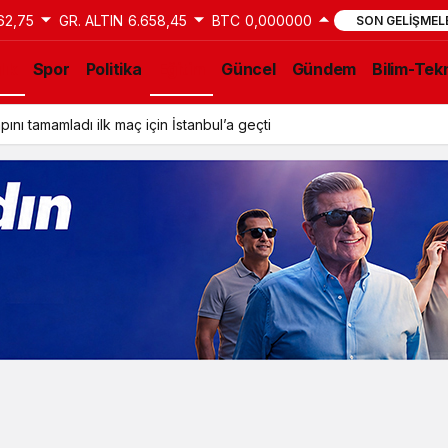
62,75
GR. ALTIN
6.658,45
BTC
0,000000
SON GELIŞMEL
lık
Spor
Politika
Eğitim
Güncel
Gündem
Bilim-Tekn
ını tamamladı ilk maç için İstanbul’a geçti