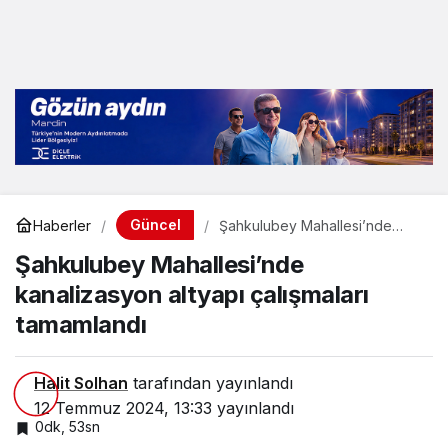
Güncel
Haberler
Şahkulubey Mahallesi’nde
kanalizasyon altyapı çalışmaları
Şahkulubey Mahallesi’nde
tamamlandı
kanalizasyon altyapı çalışmaları
tamamlandı
Halit Solhan
tarafından yayınlandı
12 Temmuz 2024, 13:33
yayınlandı
0dk, 53sn