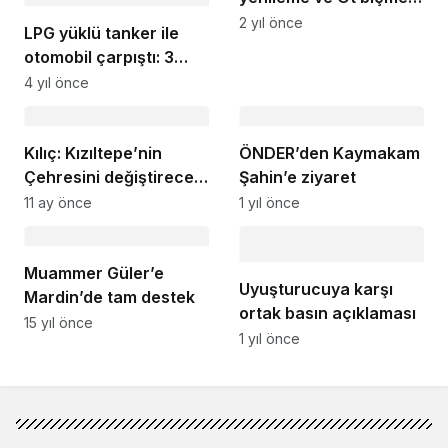
çalışmaları sürüyor
2 yıl önce
LPG yüklü tanker ile
otomobil çarpıştı: 3
yaralı
4 yıl önce
Kılıç: Kızıltepe’nin
ÖNDER’den Kaymakam
Çehresini değiştirecek
Şahin’e ziyaret
önemli çalışmalara
11 ay önce
1 yıl önce
imza atılıyor
Muammer Güler’e
Uyuşturucuya karşı
Mardin’de tam destek
ortak basın açıklaması
15 yıl önce
1 yıl önce