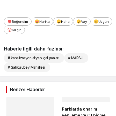
Beğendim
Harika
Haha
Vay
Üzgün
Kızgın
Haberle ilgili daha fazlası:
# kanalizasyon altyapı çalışmaları
# MARSU
# Şahkulubey Mahallesi
Benzer Haberler
Parklarda onarım
yenileme ve Ot biçme