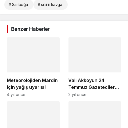
# Sarıboğa
# silahlı kavga
Benzer Haberler
Meteorolojiden Mardin
Vali Akkoyun 24
için yağış uyarısı!
Temmuz Gazeteciler
ve Basın Bayramını
4 yıl önce
2 yıl önce
kutladı