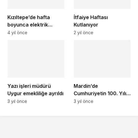
Kızıltepe’de hafta
İtfaiye Haftası
boyunca elektrik
Kutlanıyor
kesintisi yaşanacak
4 yıl önce
2 yıl önce
Yazı işleri müdürü
Mardin’de
Uygur emekliliğe ayrıldı
Cumhuriyetin 100. Yılı
Resepsiyonu ve Fener
3 yıl önce
3 yıl önce
Alay Düzenlendi