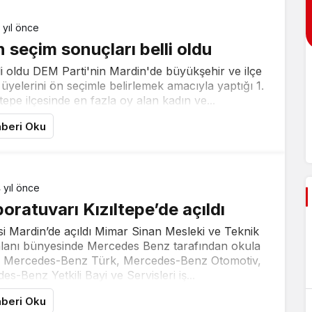
 yıl önce
 seçim sonuçları belli oldu
li oldu DEM Parti'nin Mardin'de büyükşehir ve ilçe
 üyelerini ön seçimle belirlemek amacıyla yaptığı 1.
epe ilçesinde en fazla oy alan kadın ve...
beri Oku
 yıl önce
ratuvarı Kızıltepe’de açıldı
i Mardin’de açıldı Mimar Sinan Mesleki ve Teknik
i alanı bünyesinde Mercedes Benz tarafından okula
dı. Mercedes-Benz Türk, Mercedes-Benz Otomotiv,
es-Benz Yetkili Bayi ve Servisleri iş...
beri Oku