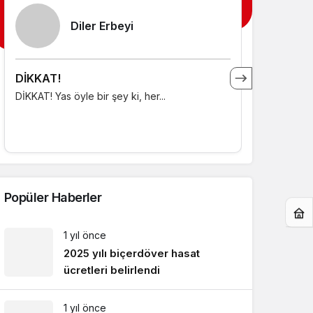
Diler Erbeyi
DİKKAT!
3 ARALIK
DİKKAT! Yas öyle bir şey ki, her...
3 ARALIK E
Birleşmiş...
Popüler Haberler
1 yıl önce
2025 yılı biçerdöver hasat
ücretleri belirlendi
1 yıl önce