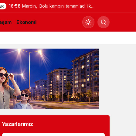
16:58
Mardin, Bolu kampını tamamladı ilk
ER
maç için İstanbul’a geçti
aşam
Ekonomi
Gündüz Modu
Gündüz modunu seçin.
Gece Modu
Gece modunu seçin.
Sistem Modu
Sistem modunu seçin.
Yazarlarımız