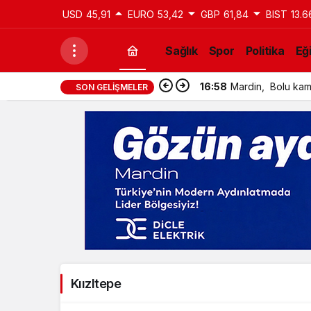
USD
45,91
EURO
53,42
GBP
61,84
BIST
13.6
Sağlık
Spor
Politika
Eğ
16:58
Mardin, Bolu kamp
SON GELIŞMELER
Kıızltepe