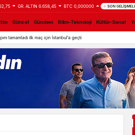
62,75
GR. ALTIN
6.658,45
BTC
0,000000
SON GELIŞMEL
itim
Güncel
Gündem
Bilim-Teknoloji
Kültür-Sanat
Y
ını tamamladı ilk maç için İstanbul’a geçti