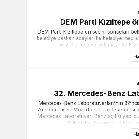
3
DEM Parti Kızıltepe ön
DEM Parti Kızıltepe ön seçim sonuçları bel
belediye başkan adayları ile belediye meclis
ve 2. Tur delege oylamasında Kızılt
Ha
4
32. Mercedes-Benz Labo
Mercedes-Benz Laboratuvarları’nın 32’ncis
Anadolu Lisesi Motorlu araçlar teknolojis
Mercedes Laboratuvarı Benz açılışı yapıl
Milli Eğitim Bakanlığı ile Merced
Ha