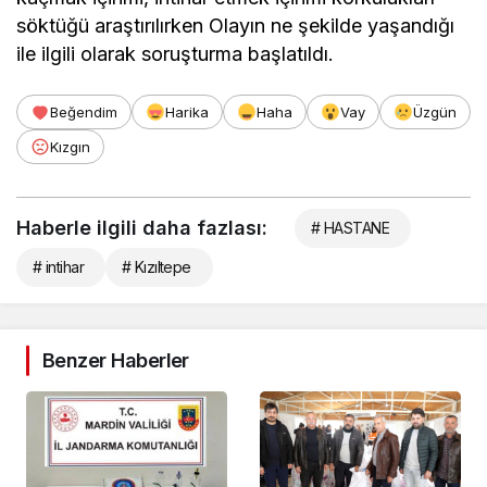
söktüğü araştırılırken
Olayın ne şekilde yaşandığı
ile ilgili olarak soruşturma başlatıldı.
Beğendim
Harika
Haha
Vay
Üzgün
Kızgın
Haberle ilgili daha fazlası:
# HASTANE
# intihar
# Kızıltepe
Benzer Haberler