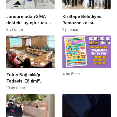
Jandarmadan SİHA
Kızıltepe Belediyesi
destekli uyuşturucu
Ramazan kolisi
operasyonu
dağıtımına başladı
2 yıl önce
1 yıl önce
4 ay önce
Tütün Bağımlılığı
Tedavisi Eğitimi”
düzenlendi
10 ay önce