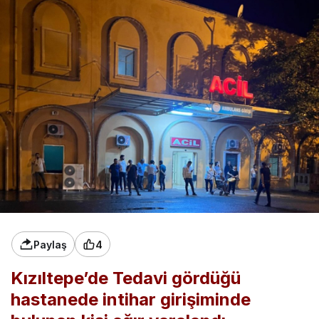
Paylaş
4
Kızıltepe’de Tedavi gördüğü
hastanede intihar girişiminde