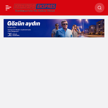
Evde mahsur kalan
Paylaş
kız çocuğunu itfaiye
kurtardı