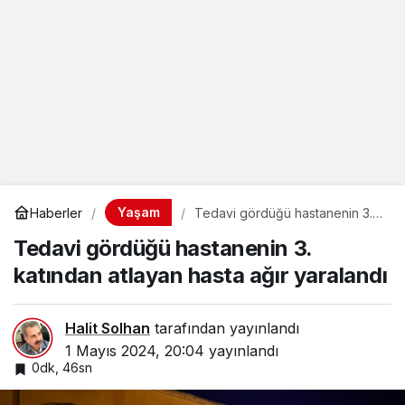
Yaşam
Haberler
Tedavi gördüğü hastanenin 3.
katından atlayan hasta ağır
Tedavi gördüğü hastanenin 3.
yaralandı
katından atlayan hasta ağır yaralandı
Halit Solhan
tarafından yayınlandı
1 Mayıs 2024, 20:04
yayınlandı
0dk, 46sn