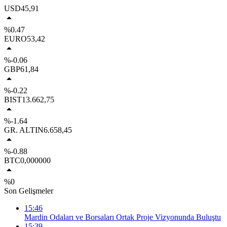
USD
45,91
%0.47
EURO
53,42
%-0.06
GBP
61,84
%-0.22
BIST
13.662,75
%-1.64
GR. ALTIN
6.658,45
%-0.88
BTC
0,000000
%0
Son Gelişmeler
15:46
Mardin Odaları ve Borsaları Ortak Proje Vizyonunda Buluştu
15:39