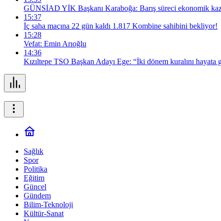
GÜNSİAD YİK Başkanı Karaboğa: Barış süreci ekonomik kazan
15:37
İç saha maçına 22 gün kaldı 1.817 Kombine sahibini bekliyor!
15:28
Vefat: Emin Arıoğlu
14:36
Kızıltepe TSO Başkan Adayı Ege: “İki dönem kuralını hayata g
Sağlık
Spor
Politika
Eğitim
Güncel
Gündem
Bilim-Teknoloji
Kültür-Sanat