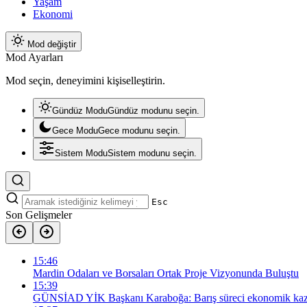
Yaşam
Ekonomi
Mod değiştir
Mod Ayarları
Mod seçin, deneyimini kişiselleştirin.
Gündüz Modu
Gündüz modunu seçin.
Gece Modu
Gece modunu seçin.
Sistem Modu
Sistem modunu seçin.
Esc
Son Gelişmeler
15:46
Mardin Odaları ve Borsaları Ortak Proje Vizyonunda Buluştu
15:39
GÜNSİAD YİK Başkanı Karaboğa: Barış süreci ekonomik kazan