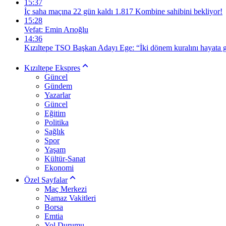
15:37
İç saha maçına 22 gün kaldı 1.817 Kombine sahibini bekliyor!
15:28
Vefat: Emin Arıoğlu
14:36
Kızıltepe TSO Başkan Adayı Ege: “İki dönem kuralını hayata g
Kızıltepe Ekspres
Güncel
Gündem
Yazarlar
Güncel
Eğitim
Politika
Sağlık
Spor
Yaşam
Kültür-Sanat
Ekonomi
Özel Sayfalar
Maç Merkezi
Namaz Vakitleri
Borsa
Emtia
Yol Durumu