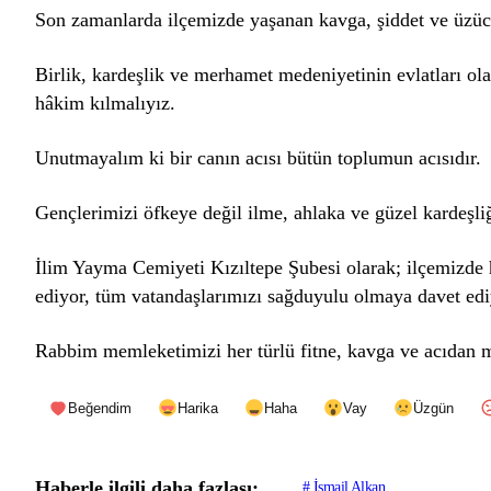
Son zamanlarda ilçemizde yaşanan kavga, şiddet ve üzüc
Birlik, kardeşlik ve merhamet medeniyetinin evlatları ola
hâkim kılmalıyız.
Unutmayalım ki bir canın acısı bütün toplumun acısıdır.
Gençlerimizi öfkeye değil ilme, ahlaka ve güzel kardeşl
İlim Yayma Cemiyeti Kızıltepe Şubesi olarak; ilçemizde 
ediyor, tüm vatandaşlarımızı sağduyulu olmaya davet edi
Rabbim memleketimizi her türlü fitne, kavga ve acıdan 
Beğendim
Harika
Haha
Vay
Üzgün
Haberle ilgili daha fazlası:
# İsmail Alkan