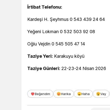
İrtibat Telefonu:
Kardeşi H. Şeyhmus 0 543 439 24 64
Yeğeni Lokman 0 532 503 92 08
Oğlu Vejdin 0 545 505 47 14
Taziye Yeri:
Karakuyu köyü
Taziye Günleri:
22-23-24 Nisan 2026
Beğendim
Harika
Haha
Vay