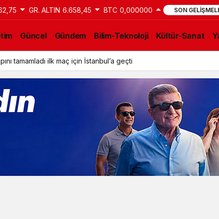
62,75
GR. ALTIN
6.658,45
BTC
0,000000
SON GELIŞMEL
itim
Güncel
Gündem
Bilim-Teknoloji
Kültür-Sanat
Y
iyesinden Okullarda Yaz Mesaisi