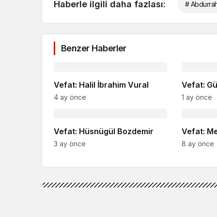
Haberle ilgili daha fazlası:
# Abdurra
Benzer Haberler
Vefat: Halil İbrahim Vural
Vefat: G
4 ay önce
1 ay önce
Vefat: Hüsnügül Bozdemir
Vefat: M
3 ay önce
8 ay önce