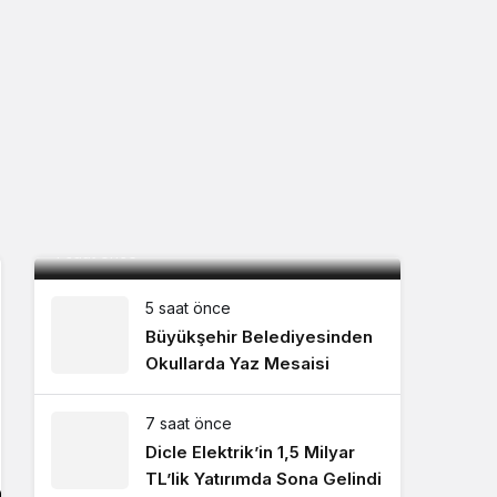
Mardin, Bolu kampını tamamladı ilk
maç için İstanbul’a geçti
4 saat önce
5 saat önce
Büyükşehir Belediyesinden
Okullarda Yaz Mesaisi
7 saat önce
Dicle Elektrik’in 1,5 Milyar
TL’lik Yatırımda Sona Gelindi