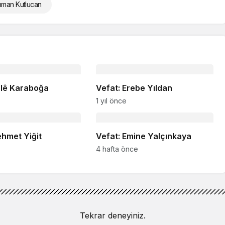
hman Kutlucan
ülê Karaboğa
Vefat: Erebe Yıldan
1 yıl önce
ehmet Yiğit
Vefat: Emine Yalçınkaya
4 hafta önce
Tekrar deneyiniz.