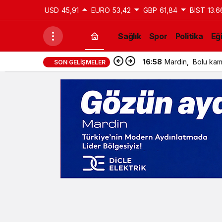
USD
45,91
EURO
53,42
GBP
61,84
BIST
13.6
Sağlık
Spor
Politika
Eğ
16:47
Büyükşehir Beled
SON GELIŞMELER