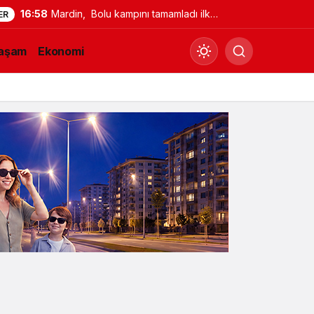
16:47
Büyükşehir Belediyesinden
ER
Okullarda Yaz Mesaisi
aşam
Ekonomi
Gündüz Modu
Gündüz modunu seçin.
Gece Modu
Gece modunu seçin.
Sistem Modu
Sistem modunu seçin.