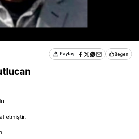
Paylaş
Beğen
utlucan
lu
 etmiştir.
n.