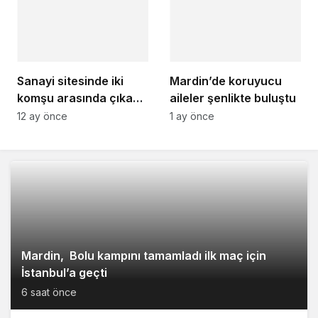
Sanayi sitesinde iki
Mardin’de koruyucu
komşu arasında çıkan
aileler şenlikte buluştu
kavga ölümle
12 ay önce
1 ay önce
sonuçlandı!
Mardin, Bolu kampını tamamladı ilk maç için
İstanbul’a geçti
6 saat önce