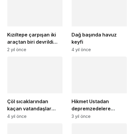
Kızıltepe çarpışan iki
Dağ başında havuz
araçtan biri devrildi
keyfi
sürücüler yaralandı
2 yıl önce
4 yıl önce
Çöl sıcaklarından
Hikmet Ustadan
kaçan vatandaşlar
depremzedelere
Ğurs Vadisine akın
yemek ikramı
4 yıl önce
3 yıl önce
ediyor