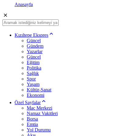
Anasayfa
Kızıltepe Ekspres
Güncel
Gündem
Yazarlar
Güncel
Eğitim
Politika
Sağlık
Spor
Yaşam
Kültür-Sanat
Ekonomi
Özel Sayfalar
Maç Merkezi
Namaz Vakitleri
Borsa
Emtia
Yol Durumu
Akış