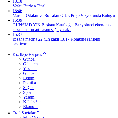
13:18
Vefat: Burhan Tutal
15:46
Mardin Odaları ve Borsaları Ortak Proje Vizyonunda Buluştu
15:39
GÜNSİAD YİK Başkanı Karaboğa: Barış süreci ekonomik
kazanımların artmasını sağlayacak!
15:37
İç saha maçına 22 gün kaldı 1.817 Kombine sahibini
bekliyor!
Kızıltepe Ekspres
Güncel
Gündem
Yazarlar
Güncel
Eğitim
Politika
Sağlık
Spor
Yaşam
Kültür-Sanat
Ekonomi
Özel Sayfalar
Maç Merkezi