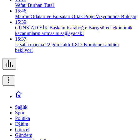
Vefat: Burhan Tutal
15:46
Mardin Odaları ve Borsaları Ortak Proje Vizyonunda Buluştu
15:39
GÜNSİAD YİK Başkanı Karaboğa: Barış süreci ekonomik
kazanımların artmasını sağlayacak!
15:37
İç saha maçına 22 gün kaldı 1.817 Kombine sahibini
bekliyor!
Sağlık
Spor
Politika
Eğitim
Güncel
Gündem