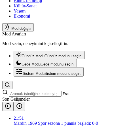
Bilim-Teknoloji
Kültür-Sanat
Yaşam
Ekonomi
Mod değiştir
Mod Ayarları
Mod seçin, deneyimini kişiselleştirin.
Gündüz Modu
Gündüz modunu seçin.
Gece Modu
Gece modunu seçin.
Sistem Modu
Sistem modunu seçin.
Esc
Son Gelişmeler
21:51
Mardin 1969 Spor sezona 1 puanla başladı: 0-0