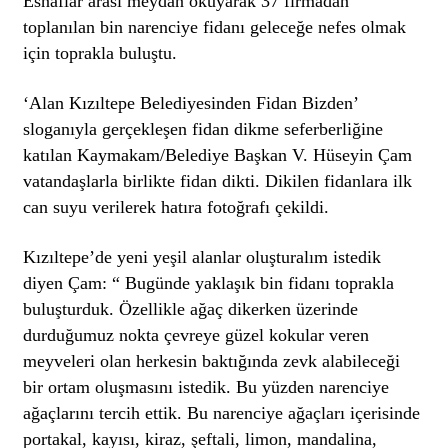
Esnaflar arası meydan okuyarak 37 firmadan
toplanılan bin narenciye fidanı geleceğe nefes olmak
için toprakla buluştu.
‘Alan Kızıltepe Belediyesinden Fidan Bizden’
sloganıyla gerçekleşen fidan dikme seferberliğine
katılan Kaymakam/Belediye Başkan V. Hüseyin Çam
vatandaşlarla birlikte fidan dikti. Dikilen fidanlara ilk
can suyu verilerek hatıra fotoğrafı çekildi.
Kızıltepe’de yeni yeşil alanlar oluşturalım istedik
diyen Çam: “ Bugünde yaklaşık bin fidanı toprakla
buluşturduk. Özellikle ağaç dikerken üzerinde
durduğumuz nokta çevreye güzel kokular veren
meyveleri olan herkesin baktığında zevk alabileceği
bir ortam oluşmasını istedik. Bu yüzden narenciye
ağaçlarını tercih ettik. Bu narenciye ağaçları içerisinde
portakal, kayısı, kiraz, şeftali, limon, mandalina,