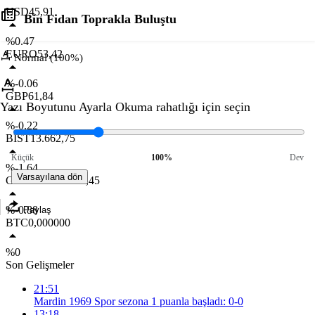
USD
45,91
Bin Fidan Toprakla Buluştu
%0.47
EURO
53,42
Normal (100%)
%-0.06
GBP
61,84
Yazı Boyutunu Ayarla
Okuma rahatlığı için seçin
%-0.22
BIST
13.662,75
Küçük
100%
Dev
%-1.64
Varsayılana dön
GR. ALTIN
6.658,45
%-0.88
Paylaş
BTC
0,000000
%0
Son Gelişmeler
21:51
Mardin 1969 Spor sezona 1 puanla başladı: 0-0
13:18