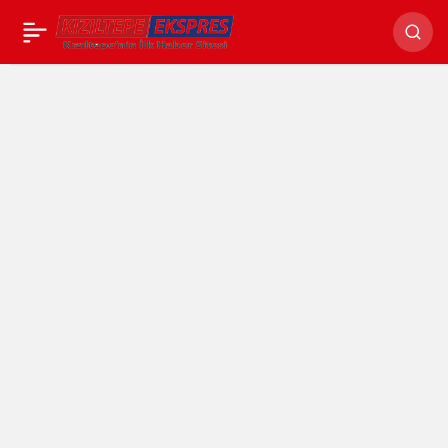
Ğurs Vadisi’nde
Paylaş
çevre temizliği
yapıldı