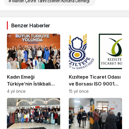
# Mardin Çevre Tarihi Eserleri Koruma Derneği
Benzer Haberler
Kızıltepe Ticaret Odası
Kadın Emeği
ve Borsası ISO 9001
Türkiye’nin İstikbali
kalite sertifikası sahibi
Programı Mardin’de
15 yıl önce
4 yıl önce
oldu
Gerçekleştirildi