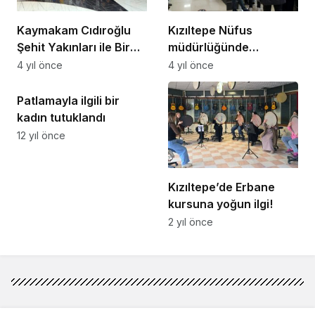
Kaymakam Cıdıroğlu
Kızıltepe Nüfus
Şehit Yakınları ile Bir
müdürlüğünde
Araya Geldi
pasaport mesaisi
4 yıl önce
4 yıl önce
Patlamayla ilgili bir
kadın tutuklandı
12 yıl önce
Kızıltepe’de Erbane
kursuna yoğun ilgi!
2 yıl önce