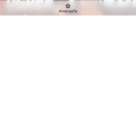
Anasayfa
Paylaş
Beğen
Vali Tuncay Akkoyun’dan Üniversite
Öğrencilerine 3 Müjde
Mardin Valisi ve Büyükşehir Belediye Başkan
Vekili Tuncay Akkoyun, Mardin’de ikamet eden
ihtiyaç sahibi ailelere yapılacak ‘’Üniversite
Öğrenim Yardımı’’, Mardin Büyükşehir Belediyesi