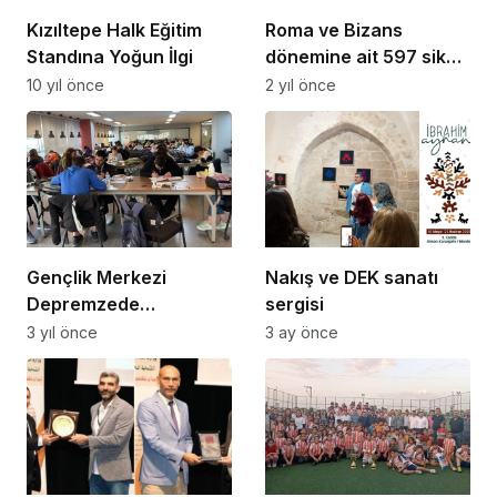
Kızıltepe Halk Eğitim
Roma ve Bizans
Standına Yoğun İlgi
dönemine ait 597 sikke
ele geçirildi
10 yıl önce
2 yıl önce
Gençlik Merkezi
Nakış ve DEK sanatı
Depremzede
sergisi
Öğrencilerin Yanında
3 yıl önce
3 ay önce