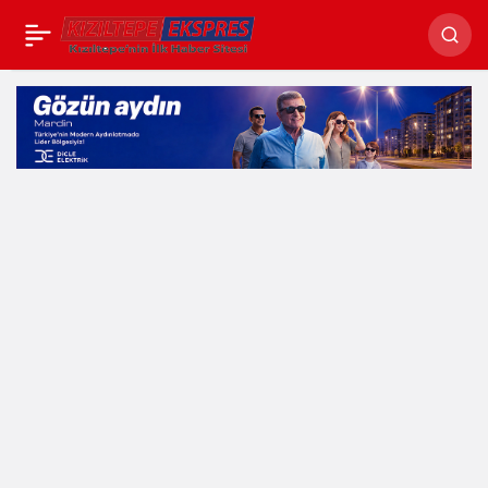
Vali Akkoyun’dan
Paylaş
Üniversite
Öğrencilerine 3
Müjde