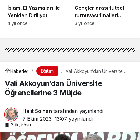
İslam, El Yazmaları ile
Gençler arası futbol
Yeniden Diriliyor
turnuvası finalleri
yapıldı
4 yıl önce
3 yıl önce
Eğitim
Haberler
Vali Akkoyun’dan Üniversite
Öğrencilerine 3 Müjde
Vali Akkoyun’dan Üniversite
Öğrencilerine 3 Müjde
Halit Solhan
tarafından yayınlandı
7 Ekim 2023, 13:07
yayınlandı
2dk, 55sn