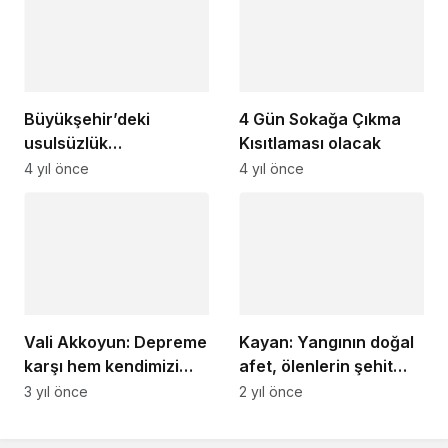
Büyükşehir’deki
4 Gün Sokağa Çıkma
usulsüzlük
Kısıtlaması olacak
soruşturmasında 6
4 yıl önce
4 yıl önce
tutuklama
Vali Akkoyun: Depreme
Kayan: Yangının doğal
karşı hem kendimizi
afet, ölenlerin şehit
hem de yapılarımızı
kabul edilmesi
3 yıl önce
2 yıl önce
hazır bulundurmak
çağrısında bulundu
zorundayız