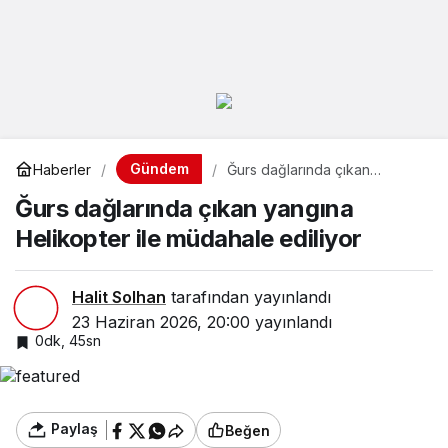
Gündem
Haberler
Ğurs dağlarında çıkan
yangına Helikopter ile
Ğurs dağlarında çıkan yangına
müdahale ediliyor
Helikopter ile müdahale ediliyor
Halit Solhan
tarafından yayınlandı
23 Haziran 2026, 20:00
yayınlandı
0dk, 45sn
Paylaş
Beğen