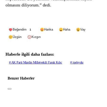
olmasını diliyorum.” dedi.
Beğendim
Harika
Haha
Vay
1
Üzgün
Kızgın
Haberle ilgili daha fazlası:
# AK Parti Mardin Milletvekili Faruk Kılıç
# ipekyolu
Benzer Haberler