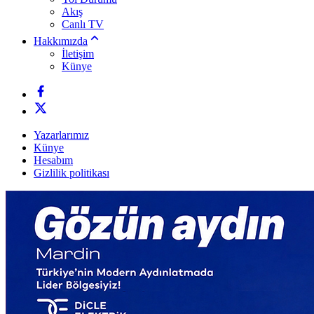
Akış
Canlı TV
Hakkımızda
İletişim
Künye
Yazarlarımız
Künye
Hesabım
Gizlilik politikası