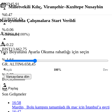
USD
45,91
Milletvekili Kılıç, Viranşehir–Kızıltepe Nusaybin
%0.47
EURO
53,42
Karayolunda Çalışmalara Start Verildi
%-0.06
GBP
61,84
Normal (100%)
%-0.22
BIST
13.662,75
Yazı Boyutunu Ayarla
Okuma rahatlığı için seçin
%-1.64
GR. ALTIN
6.658,45
Küçük
100%
Dev
%-0.88
Varsayılana dön
BTC
0,000000
Paylaş
%0
Son Gelişmeler
16:58
Mardin, Bolu kampını tamamladı ilk maç için İstanbul’a geçti
16:47