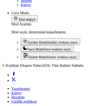
İletişim
Künye
Gece Modu
Mod değiştir
Mod Ayarları
Mod seçin, deneyimini kişiselleştirin.
Gündüz Modu
Gündüz modunu seçin.
Gece Modu
Gece modunu seçin.
Sistem Modu
Sistem modunu seçin.
© Kızıltepe Ekspres Haber2026, Tüm Hakları Saklıdır.
Yazarlarımız
Künye
Hesabım
Gizlilik politikası