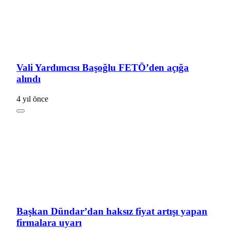
Vali Yardımcısı Başoğlu FETÖ’den açığa
alındı
4 yıl önce
Başkan Dündar’dan haksız fiyat artışı yapan
firmalara uyarı