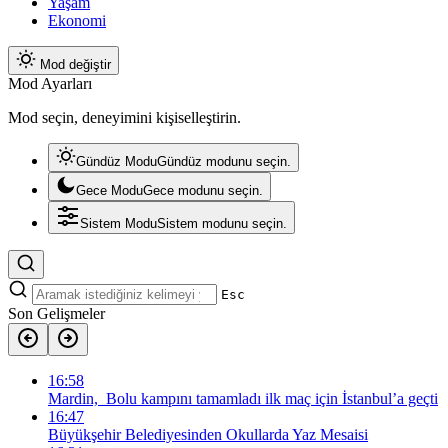
Yaşam
Ekonomi
Mod değiştir
Mod Ayarları
Mod seçin, deneyimini kişiselleştirin.
Gündüz Modu
Gündüz modunu seçin.
Gece Modu
Gece modunu seçin.
Sistem Modu
Sistem modunu seçin.
Esc
Son Gelişmeler
16:58
Mardin, Bolu kampını tamamladı ilk maç için İstanbul’a geçti
16:47
Büyükşehir Belediyesinden Okullarda Yaz Mesaisi