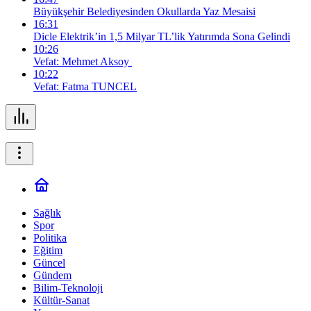
Büyükşehir Belediyesinden Okullarda Yaz Mesaisi
16:31
Dicle Elektrik’in 1,5 Milyar TL’lik Yatırımda Sona Gelindi
10:26
Vefat: Mehmet Aksoy
10:22
Vefat: Fatma TUNCEL
Sağlık
Spor
Politika
Eğitim
Güncel
Gündem
Bilim-Teknoloji
Kültür-Sanat