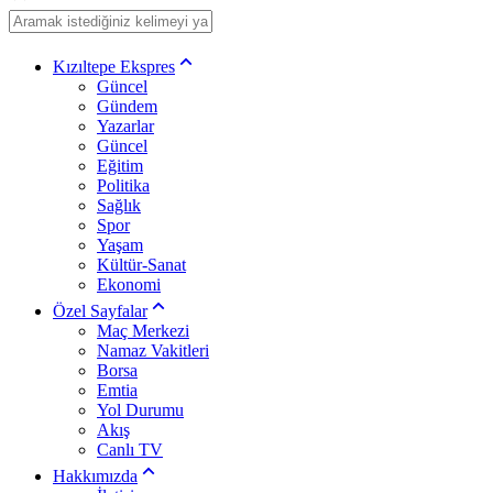
Kızıltepe Ekspres
Güncel
Gündem
Yazarlar
Güncel
Eğitim
Politika
Sağlık
Spor
Yaşam
Kültür-Sanat
Ekonomi
Özel Sayfalar
Maç Merkezi
Namaz Vakitleri
Borsa
Emtia
Yol Durumu
Akış
Canlı TV
Hakkımızda