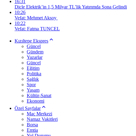
16:31
Dicle Elektrik’in 1,5 Milyar TL’lik Yatırımda Sona Gelindi
10:26
Vefat: Mehmet Aksoy
10:22
Vefat: Fatma TUNCEL
Kızıltepe Ekspres
Güncel
Gündem
Yazarlar
Güncel
Eğitim
Politika
Sağlık
Spor
Yaşam
Kültür-Sanat
Ekonomi
Özel Sayfalar
Maç Merkezi
Namaz Vakitleri
Borsa
Emtia
Yol Durumu