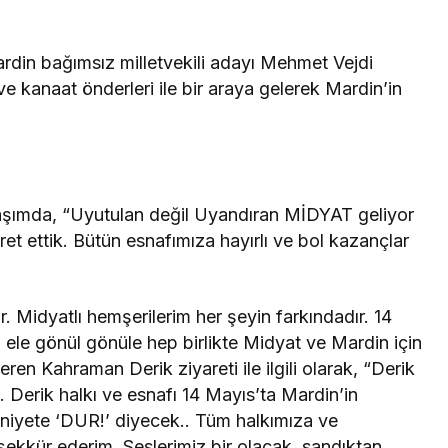
ardin bağımsız milletvekili adayı Mehmet Vejdi
kanaat önderleri ile bir araya gelerek Mardin’in
paylaşımda, “Uyutulan değil Uyandıran MİDYAT geliyor
ret ettik. Bütün esnafımıza hayırlı ve bol kazançlar
 Midyatlı hemşerilerim her şeyin farkındadır. 14
El ele gönül gönüle hep birlikte Midyat ve Mardin için
n Kahraman Derik ziyareti ile ilgili olarak, “Derik
. Derik halkı ve esnafı 14 Mayıs’ta Mardin’in
ihniyete ‘DUR!’ diyecek.. Tüm halkımıza ve
eşekkür ederim. Seslerimiz bir olacak, sandıktan