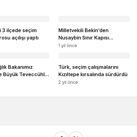
 3 ilçede seçim
Milletvekili Bekin’den
rosu açılışı yaptı
Nusaybin Sınır Kapısı
önergesi!
1 yıl önce
ğlık Bakanımız
Türk, seçim çalışmalarını
e Büyük Teveccühle
Kızıltepe kırsalında sürdürdü
ı
2 yıl önce