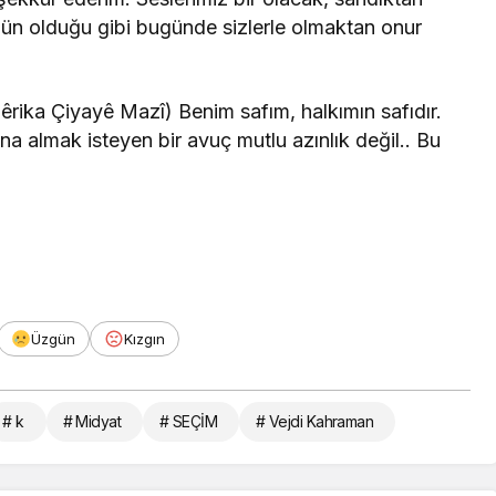
Dün olduğu gibi bugünde sizlerle olmaktan onur
Dêrika Çiyayê Mazî) Benim safım, halkımın safıdır.
ına almak isteyen bir avuç mutlu azınlık değil.. Bu
Üzgün
Kızgın
# k
# Midyat
# SEÇİM
# Vejdi Kahraman