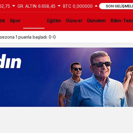
62,75
GR. ALTIN
6.658,45
BTC
0,000000
SON GELIŞMEL
lık
Spor
Politika
Eğitim
Güncel
Gündem
Bilim-Tekn
sezona 1 puanla başladı: 0-0