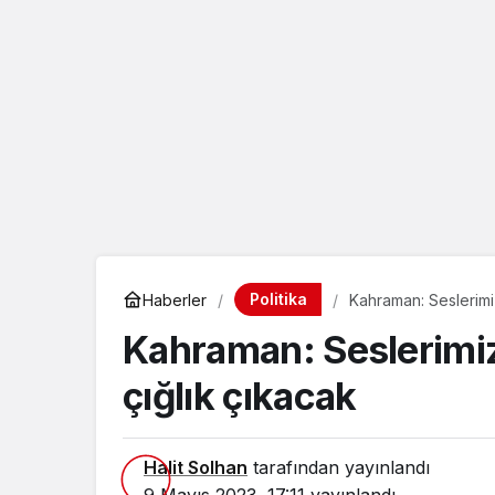
eçin.
Politika
Haberler
Kahraman: Seslerimiz
Kahraman: Seslerimiz
çığlık çıkacak
Halit Solhan
tarafından yayınlandı