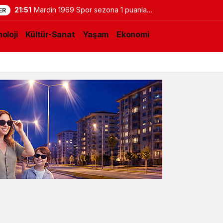
21:51
Mardin 1969 Spor sezona 1 puanla
ER
başladı: 0-0
oloji
Kültür-Sanat
Yaşam
Ekonomi