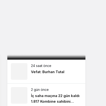
Mardin 1969 Spor sezona 1 puanla
başladı: 0-0
13 saat önce
24 saat önce
Vefat: Burhan Tutal
2 gün önce
İç saha maçına 22 gün kaldı
1.817 Kombine sahibini