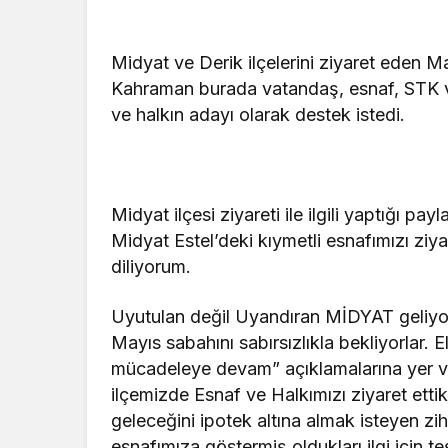
Midyat ve Derik ilçelerini ziyaret eden M
Kahraman burada vatandaş, esnaf, STK ve 
ve halkın adayı olarak destek istedi.
Midyat ilçesi ziyareti ile ilgili yaptığı 
Midyat Estel’deki kıymetli esnafımızı ziya
diliyorum.
Uyutulan değil Uyandıran MİDYAT geliyor.
Mayıs sabahını sabırsızlıkla bekliyorlar. 
mücadeleye devam” açıklamalarına yer vere
ilçemizde Esnaf ve Halkımızı ziyaret ettik
geleceğini ipotek altına almak isteyen z
esnafımıza göstermiş oldukları ilgi için t