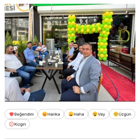
Beğendim
Harika
Haha
Vay
Üzgün
Kızgın