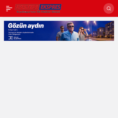
Kızıltepe’de Cafe
Relax Bistro’nun
Açılışı Yapıldı