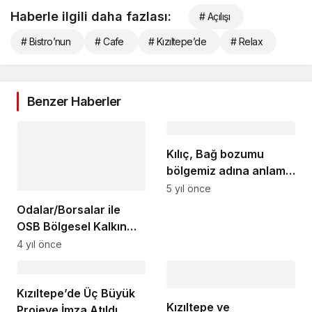
Haberle ilgili daha fazlası:
# Açılışı
# Bistro’nun
# Cafe
# Kızıltepe’de
# Relax
Benzer Haberler
Kılıç, Bağ bozumu
bölgemiz adına anlamlı
program
5 yıl önce
Odalar/Borsalar ile
OSB Bölgesel Kalkınma
Platformu Kuruyor
4 yıl önce
Kızıltepe’de Üç Büyük
Kızıltepe ve
Projeye İmza Atıldı