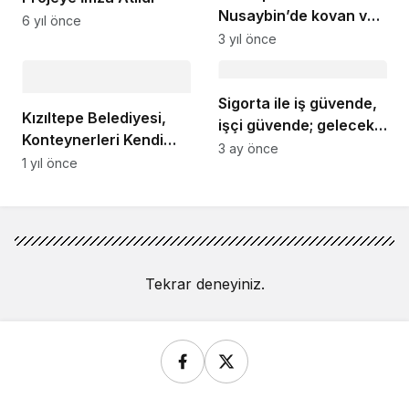
Nusaybin’de kovan ve
6 yıl önce
arıcılık ekipmanları
3 yıl önce
dağıtıldı
Sigorta ile iş güvende,
Kızıltepe Belediyesi,
işçi güvende; gelecek
Konteynerleri Kendi
güvende
3 ay önce
İmkânlarıyla Üretiyor
1 yıl önce
Tekrar deneyiniz.