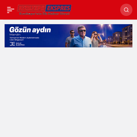
Şampiyon Dörtlü
Paylaş
Mazıdağı
Fosfatspor’da