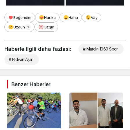
Beğendim
Harika
Haha
Vay
Üzgün
Kızgın
1
Haberle ilgili daha fazlası:
# Mardin 1969 Spor
# Rıdvan Aşar
Benzer Haberler