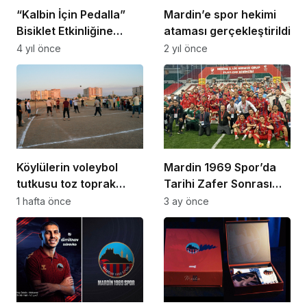
“Kalbin İçin Pedalla”
Mardin’e spor hekimi
Bisiklet Etkinliğine
ataması gerçekleştirildi
Düzenlendi
4 yıl önce
2 yıl önce
Köylülerin voleybol
Mardin 1969 Spor’da
tutkusu toz toprak
Tarihi Zafer Sonrası
dinlemiyor
Duygu Dolu
1 hafta önce
3 ay önce
Açıklamalar