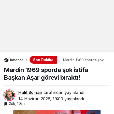
Son Dakika
Haberler
Mardin 1969 sporda şok
istifa Başkan Aşar görevi
Mardin 1969 sporda şok istifa
bıraktı!
Başkan Aşar görevi bıraktı!
Halit Solhan
tarafından yayınlandı
14 Haziran 2026, 19:00
yayınlandı
2dk, 10sn