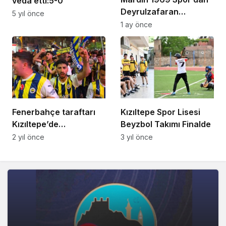
veda etti:5-0
Deyrulzafaran
5 yıl önce
Manastırı’na Ziyaret
1 ay önce
Fenerbahçe taraftarı
Kızıltepe Spor Lisesi
Kızıltepe’de
Beyzbol Takımı Finalde
Galatasaray
2 yıl önce
3 yıl önce
galibiyetini coşkuyla
kutladı