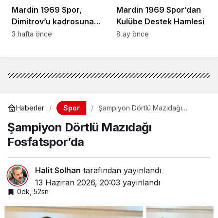
Mardin 1969 Spor,
Mardin 1969 Spor’dan
Dimitrov’u kadrosuna
Kulübe Destek Hamlesi
kattı
3 hafta önce
8 ay önce
Spor
Haberler
Şampiyon Dörtlü Mazıdağı
Fosfatspor’da
Şampiyon Dörtlü Mazıdağı
Fosfatspor’da
Halit Solhan
tarafından yayınlandı
13 Haziran 2026, 20:03
yayınlandı
0dk, 52sn