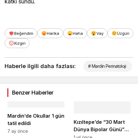
katkı sundu.
Beğendim
Harika
Haha
Vay
Üzgün
Kızgın
Haberle ilgili daha fazlası:
# Mardin Perinatoloji
Benzer Haberler
Mardin’de Okullar 1 gün
Kızıltepe’de “30 Mart
tatil edildi
Dünya Bipolar Günü”
7 ay önce
bilgilendirmesi yapıldı
1 yıl önce