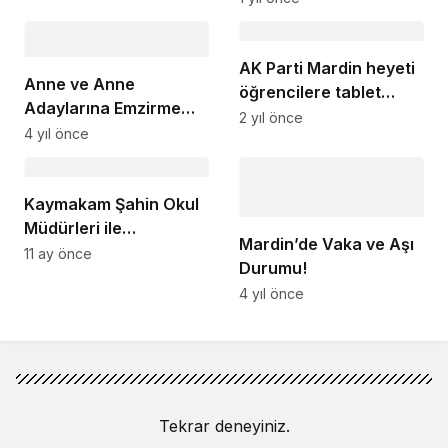
AK Parti Mardin heyeti
Anne ve Anne
öğrencilere tablet
Adaylarına Emzirme
hediye etti
2 yıl önce
Semineri Verildi
4 yıl önce
Kaymakam Şahin Okul
Müdürleri ile
Mardin’de Vaka ve Aşı
toplantılarını
11 ay önce
Durumu!
sürdürüyor
4 yıl önce
Tekrar deneyiniz.