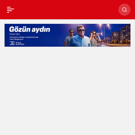
“Mardin Perinatoloji”
Bilimsel Sempozyumu
gerçekleştirildi