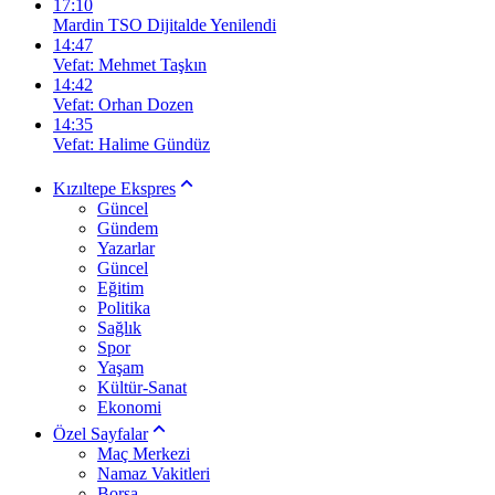
17:10
Mardin TSO Dijitalde Yenilendi
14:47
Vefat: Mehmet Taşkın
14:42
Vefat: Orhan Dozen
14:35
Vefat: Halime Gündüz
Kızıltepe Ekspres
Güncel
Gündem
Yazarlar
Güncel
Eğitim
Politika
Sağlık
Spor
Yaşam
Kültür-Sanat
Ekonomi
Özel Sayfalar
Maç Merkezi
Namaz Vakitleri
Borsa