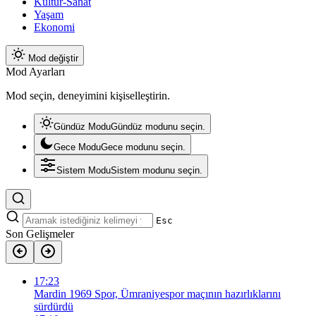
Kültür-Sanat
Yaşam
Ekonomi
Mod değiştir
Mod Ayarları
Mod seçin, deneyimini kişiselleştirin.
Gündüz Modu
Gündüz modunu seçin.
Gece Modu
Gece modunu seçin.
Sistem Modu
Sistem modunu seçin.
Esc
Son Gelişmeler
17:23
Mardin 1969 Spor, Ümraniyespor maçının hazırlıklarını
sürdürdü