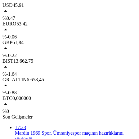
USD
45,91
%0.47
EURO
53,42
%-0.06
GBP
61,84
%-0.22
BIST
13.662,75
%-1.64
GR. ALTIN
6.658,45
%-0.88
BTC
0,000000
%0
Son Gelişmeler
17:23
Mardin 1969 Spor, Ümraniyespor maçının hazırlıklarını
sürdürdü