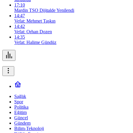
17:10
Mardin TSO Dijitalde Yenilendi
14:47
Vefat: Mehmet Taşkın
14:42
Vefat: Orhan Dozen
14:35
Vefat: Halime Gündüz
Sağlık
Spor
Politika
Eğitim
Güncel
Gündem
Bilim-Teknoloji