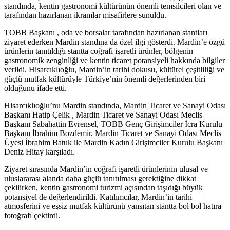
standında, kentin gastronomi kültürünün önemli temsilcileri olan ve
tarafından hazırlanan ikramlar misafirlere sunuldu.
TOBB Başkanı , oda ve borsalar tarafından hazırlanan stantları
ziyaret ederken Mardin standına da özel ilgi gösterdi. Mardin’e özgü
ürünlerin tanıtıldığı stantta coğrafi işaretli ürünler, bölgenin
gastronomik zenginliği ve kentin ticaret potansiyeli hakkında bilgiler
verildi. Hisarcıklıoğlu, Mardin’in tarihi dokusu, kültürel çeşitliliği ve
güçlü mutfak kültürüyle Türkiye’nin önemli değerlerinden biri
olduğunu ifade etti.
Hisarcıklıoğlu’nu Mardin standında, Mardin Ticaret ve Sanayi Odası
Başkanı Hatip Çelik , Mardin Ticaret ve Sanayi Odası Meclis
Başkanı Sabahattin Evrensel, TOBB Genç Girişimciler İcra Kurulu
Başkanı İbrahim Bozdemir, Mardin Ticaret ve Sanayi Odası Meclis
Üyesi İbrahim Batuk ile Mardin Kadın Girişimciler Kurulu Başkanı
Deniz Hitay karşıladı.
Ziyaret sırasında Mardin’in coğrafi işaretli ürünlerinin ulusal ve
uluslararası alanda daha güçlü tanıtılması gerektiğine dikkat
çekilirken, kentin gastronomi turizmi açısından taşıdığı büyük
potansiyel de değerlendirildi. Katılımcılar, Mardin’in tarihi
atmosferini ve eşsiz mutfak kültürünü yansıtan stantta bol bol hatıra
fotoğrafı çektirdi.