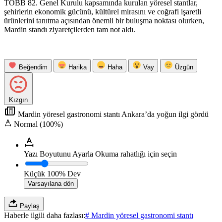
TOBB 82. Genel Kurulu kapsamında kurulan yöresel stantlar,
şehirlerin ekonomik gücünü, kültürel mirasını ve coğrafi işaretli
ürünlerini tanıtma açısından önemli bir buluşma noktası olurken,
Mardin standı ziyaretçilerden tam not aldı.
Beğendim
Harika
Haha
Vay
Üzgün
Kızgın
Mardin yöresel gastronomi stantı Ankara’da yoğun ilgi gördü
Normal (100%)
Yazı Boyutunu Ayarla
Okuma rahatlığı için seçin
Küçük
100%
Dev
Varsayılana dön
Paylaş
Haberle ilgili daha fazlası:
# Mardin yöresel gastronomi stantı