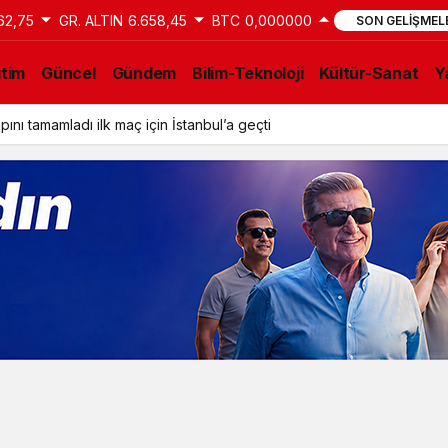
62,75
GR. ALTIN
6.658,45
BTC
0,000000
SON GELIŞMEL
itim
Güncel
Gündem
Bilim-Teknoloji
Kültür-Sanat
Y
ını tamamladı ilk maç için İstanbul’a geçti