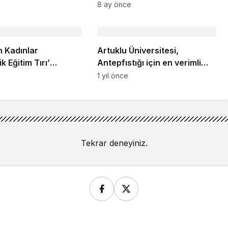
ziyaretlerde bulundu
8 ay önce
n Kadınlar
Artuklu Üniversitesi,
ik Eğitim Tırı’
Antepfıstığı için en verimli
e
alanları haritalandırdı
1 yıl önce
Tekrar deneyiniz.