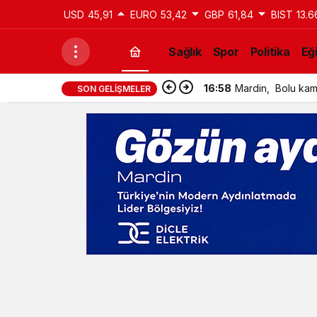
USD
45,91
EURO
53,42
GBP
61,84
BIST
13.6
Sağlık
Spor
Politika
Eğ
16:58
Mardin, Bolu kamp
SON GELIŞMELER