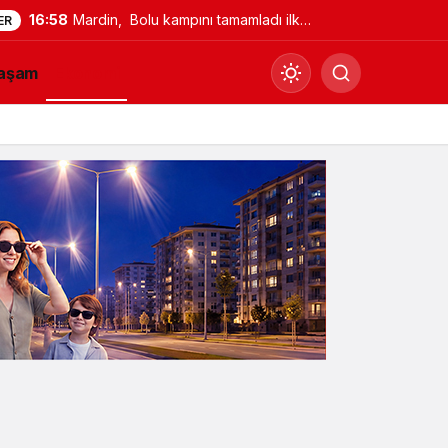
16:58
Mardin, Bolu kampını tamamladı ilk
ER
maç için İstanbul’a geçti
aşam
Ekonomi
Gündüz Modu
Gündüz modunu seçin.
Gece Modu
Gece modunu seçin.
Sistem Modu
Sistem modunu seçin.