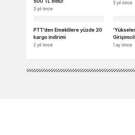
500 TL oldu!
2 yıl önce
3 yıl önce
PTT’den Emeklilere yüzde 20
‘Yüksele
kargo indirimi
Girişimcil
Mardin’d
2 yıl önce
1 ay önce