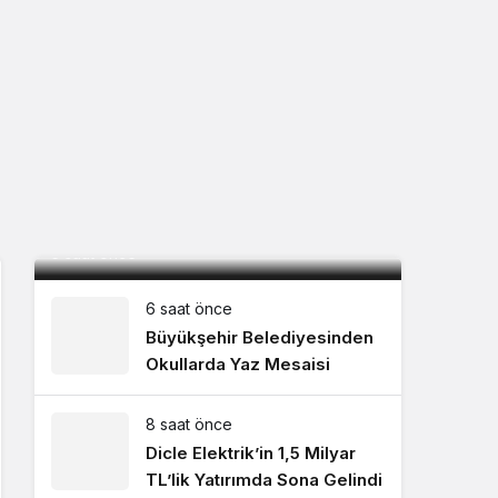
Mardin, Bolu kampını tamamladı ilk
maç için İstanbul’a geçti
5 saat önce
6 saat önce
Büyükşehir Belediyesinden
Okullarda Yaz Mesaisi
8 saat önce
Dicle Elektrik’in 1,5 Milyar
TL’lik Yatırımda Sona Gelindi