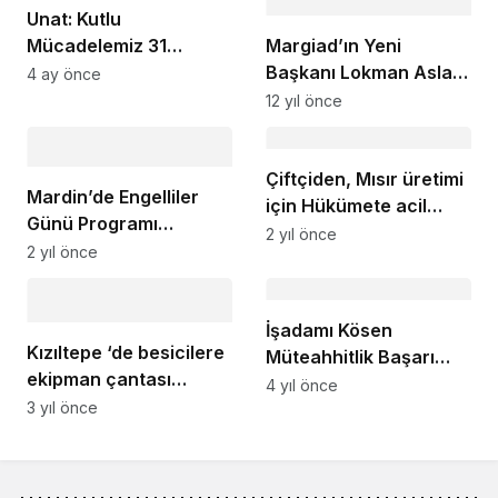
Unat: Kutlu
Mücadelemiz 31
Margiad’ın Yeni
Yaşında
Başkanı Lokman Aslan
4 ay önce
Oldu
12 yıl önce
Çiftçiden, Mısır üretimi
Mardin’de Engelliler
için Hükümete acil
Günü Programı
elektrik desteği çağrısı
2 yıl önce
Düzenlendi
2 yıl önce
İşadamı Kösen
Kızıltepe ‘de besicilere
Müteahhitlik Başarı
ekipman çantası
Ödülüne layık görüldü
4 yıl önce
dağıtıldı
3 yıl önce