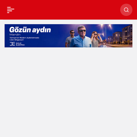
Geri Dönüşümden
Ekonomiye 630
Milyon TL Katkı!