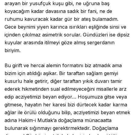
arayan bir yusufçuk kuşu gibi, ne uğruna baş
koyacağım kadar davasına sadık bir fani, ne de
ruhumu kavuracak kadar gür bir ateş bulamadım.
Gece beynimi yiyen karınca ısırıkları eşliğinde sinsi ve
içinden çıkılmaz asimetrik sorular. Gündüzleri ise dipsiz
kuyular arasında itilmeyi göze almış sergerdanın
biriyim.
Bu girift ve hercai alemin formatını biz atmadık ama
bizim için atıldığı aşikar. Bir taraftan sağlam gemiyi
kusurlu hale getirir, diğer taraftan yıkık duvarı tamir
ederek hikmetinden sual edilmeyeceğini misallerle arz
edip acziyetimizi beyan ediyor… Hoşumuza gitse veya
gitmese, hayatın her karesi bizi dürtecek kadar karma
ağlar ile örülü olduğunu bilip, acziyetimizi beyan etmek
adına Hakim-i Mutlak’a doğaçlama münacaatta
bulunarak sığınmayı gerektirmektedir. Doğaçlama