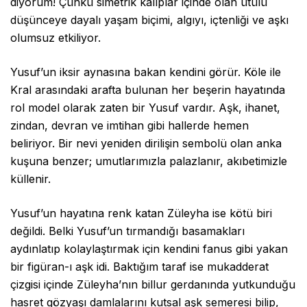
diyorum! Çünkü simetrik kalıplar içinde olan ütülü
düşünceye dayalı yaşam biçimi, algıyı, içtenliği ve aşkı
olumsuz etkiliyor.
Yusuf’un iksir aynasına bakan kendini görür. Köle ile
Kral arasındaki arafta bulunan her beşerin hayatında
rol model olarak zaten bir Yusuf vardır. Aşk, ihanet,
zindan, devran ve imtihan gibi hallerde hemen
beliriyor. Bir nevi yeniden dirilişin sembolü olan anka
kuşuna benzer; umutlarımızla palazlanır, akıbetimizle
küllenir.
Yusuf’un hayatına renk katan Züleyha ise kötü biri
değildi. Belki Yusuf’un tırmandığı basamakları
aydınlatıp kolaylaştırmak için kendini fanus gibi yakan
bir figüran-ı aşk idi. Baktığım taraf ise mukadderat
çizgisi içinde Züleyha’nın billur gerdanında yutkunduğu
hasret gözyaşı damlalarını kutsal aşk semeresi bilip,