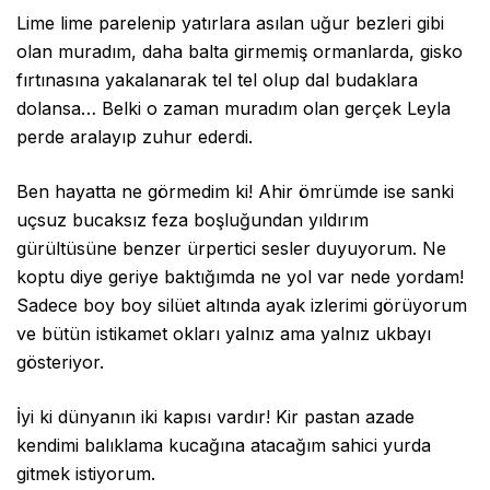
Lime lime parelenip yatırlara asılan uğur bezleri gibi
olan muradım, daha balta girmemiş ormanlarda, gisko
fırtınasına yakalanarak tel tel olup dal budaklara
dolansa… Belki o zaman muradım olan gerçek Leyla
perde aralayıp zuhur ederdi.
Ben hayatta ne görmedim ki! Ahir ömrümde ise sanki
uçsuz bucaksız feza boşluğundan yıldırım
gürültüsüne benzer ürpertici sesler duyuyorum. Ne
koptu diye geriye baktığımda ne yol var nede yordam!
Sadece boy boy silüet altında ayak izlerimi görüyorum
ve bütün istikamet okları yalnız ama yalnız ukbayı
gösteriyor.
İyi ki dünyanın iki kapısı vardır! Kir pastan azade
kendimi balıklama kucağına atacağım sahici yurda
gitmek istiyorum.