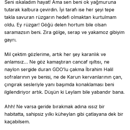
Seni ıskaladım hayat! Ama sen beni ok yağmuruna
tutarak kalbura çevirdin. İyi tarafı ise her şeyi tepe
takla savuran rüzgarın hedefi olmaktan kurtulmam
oldu. Ey rüzgar! Göğü delen hortum bile olsan
saramazsın beni. Zira gölge, serap ve yakamoz gibiyim
gayrı.
Mil çektim gözlerime, artık her şey karanlık ve
anlamsız… Ne göz kamaştıran cancaf ışıltısı, ne
naylon sergide duran GDO’lu çakma İbrahim Halil
sofralarının ye benisi, ne de Karun kervanlarının çan,
çıngırak sesleriyle yanı başımda konaklaması beni
ilgilendiriyor artık. Düşün ki Leylam bile yabandır bana.
Ahh! Ne varsa geride bırakmak adına ıssız bir
habitatta, sahipsiz yılkı küheylan gibi çatlayana dek bir
kaçabilsem.