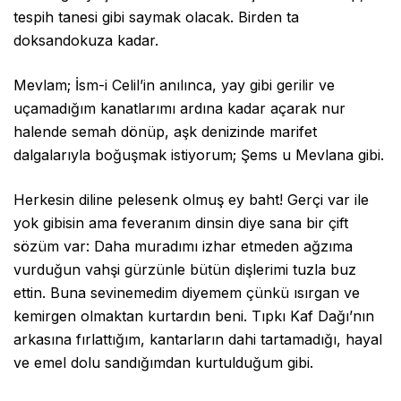
tespih tanesi gibi saymak olacak. Birden ta
doksandokuza kadar.
Mevlam; İsm-i Celil’in anılınca, yay gibi gerilir ve
uçamadığım kanatlarımı ardına kadar açarak nur
halende semah dönüp, aşk denizinde marifet
dalgalarıyla boğuşmak istiyorum; Şems u Mevlana gibi.
Herkesin diline pelesenk olmuş ey baht! Gerçi var ile
yok gibisin ama feveranım dinsin diye sana bir çift
sözüm var: Daha muradımı izhar etmeden ağzıma
vurduğun vahşi gürzünle bütün dişlerimi tuzla buz
ettin. Buna sevinemedim diyemem çünkü ısırgan ve
kemirgen olmaktan kurtardın beni. Tıpkı Kaf Dağı’nın
arkasına fırlattığım, kantarların dahi tartamadığı, hayal
ve emel dolu sandığımdan kurtulduğum gibi.