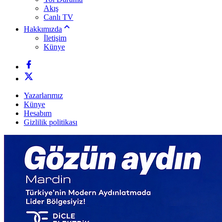
Akış
Canlı TV
Hakkımızda
İletişim
Künye
Yazarlarımız
Künye
Hesabım
Gizlilik politikası