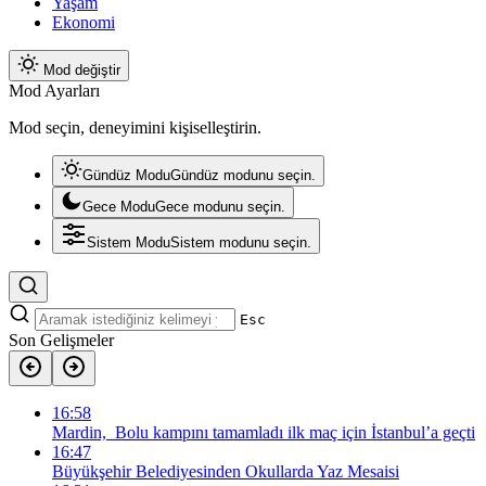
Yaşam
Ekonomi
Mod değiştir
Mod Ayarları
Mod seçin, deneyimini kişiselleştirin.
Gündüz Modu
Gündüz modunu seçin.
Gece Modu
Gece modunu seçin.
Sistem Modu
Sistem modunu seçin.
Esc
Son Gelişmeler
16:58
Mardin, Bolu kampını tamamladı ilk maç için İstanbul’a geçti
16:47
Büyükşehir Belediyesinden Okullarda Yaz Mesaisi