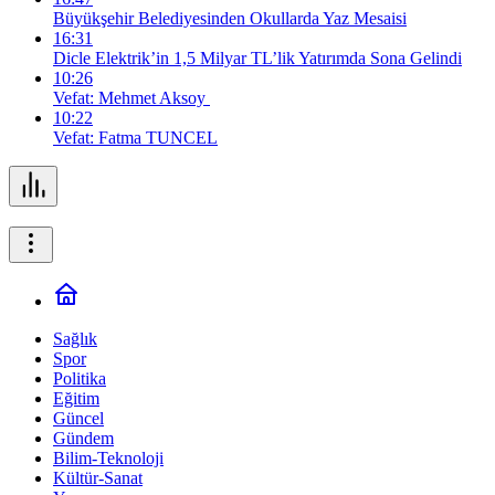
Büyükşehir Belediyesinden Okullarda Yaz Mesaisi
16:31
Dicle Elektrik’in 1,5 Milyar TL’lik Yatırımda Sona Gelindi
10:26
Vefat: Mehmet Aksoy
10:22
Vefat: Fatma TUNCEL
Sağlık
Spor
Politika
Eğitim
Güncel
Gündem
Bilim-Teknoloji
Kültür-Sanat