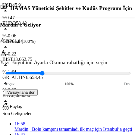
USD
45,91
HAMAS Yöneticisi Şehitler ve Kudüs Programı İçin
%0.47
EURO
53,42
Mardin’e Geliyor
%-0.06
GBP
61,84
Normal (100%)
%-0.22
BIST
13.662,75
Yazı Boyutunu Ayarla
Okuma rahatlığı için seçin
%-1.64
GR. ALTIN
6.658,45
Küçük
100%
Dev
%-0.88
Varsayılana dön
BTC
0,000000
Paylaş
%0
Son Gelişmeler
16:58
Mardin, Bolu kampını tamamladı ilk maç için İstanbul’a geçti
16:47