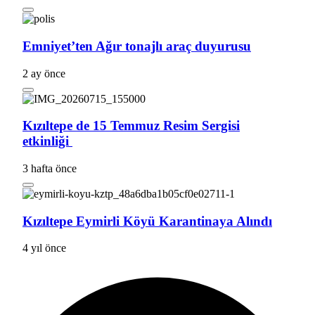
Emniyet’ten Ağır tonajlı araç duyurusu
2 ay önce
Kızıltepe de 15 Temmuz Resim Sergisi
etkinliği
3 hafta önce
Kızıltepe Eymirli Köyü Karantinaya Alındı
4 yıl önce