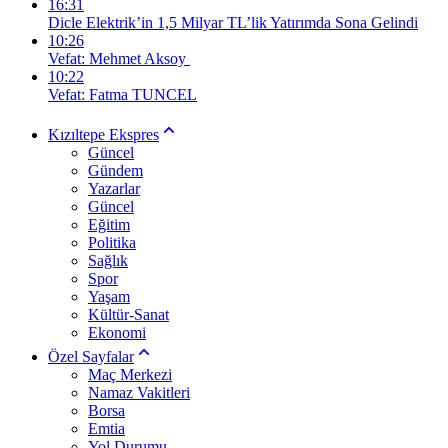
16:31
Dicle Elektrik’in 1,5 Milyar TL’lik Yatırımda Sona Gelindi
10:26
Vefat: Mehmet Aksoy
10:22
Vefat: Fatma TUNCEL
Kızıltepe Ekspres
Güncel
Gündem
Yazarlar
Güncel
Eğitim
Politika
Sağlık
Spor
Yaşam
Kültür-Sanat
Ekonomi
Özel Sayfalar
Maç Merkezi
Namaz Vakitleri
Borsa
Emtia
Yol Durumu