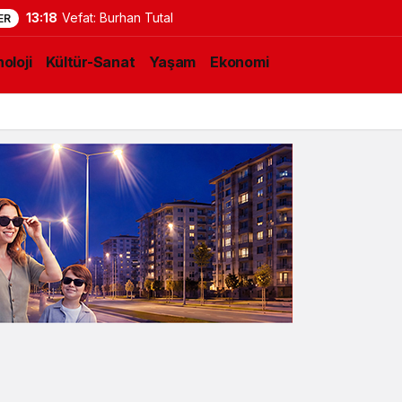
13:18
Vefat: Burhan Tutal
ER
oloji
Kültür-Sanat
Yaşam
Ekonomi