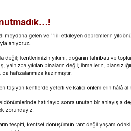
unutmadık…!
meydana gelen ve 11 ili etkileyen depremlerin yıldön
ıyla anıyoruz.
a değil; kentlerimizin yıkımı, doğanın tahribatı ve topl
ş, yalnızca yıkılan binaların değil; ihmallerin, plansızl
k da hafızalarımıza kazınmıştır.
 taşıyan kentlerde yeterli ve kalıcı önlemlerin hâlâ alı
yıldönümlerinde hatırlayıp sonra unutan bir anlayışla d
ek zorundayız.
arın tespiti, kentsel dönüşümün rant değil yaşam odaklı 