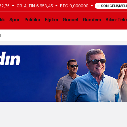
62,75
GR. ALTIN
6.658,45
BTC
0,000000
SON GELIŞMEL
lık
Spor
Politika
Eğitim
Güncel
Gündem
Bilim-Tekn
al