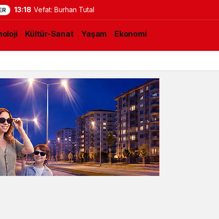
13:18
Vefat: Burhan Tutal
ER
oloji
Kültür-Sanat
Yaşam
Ekonomi