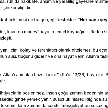
açsa, ruh da hakikate, anlam ve yaratılış gayesine muht
lişin karşılığıdır.
kkat çekilmesi de bu gerçeği destekler:
“Her canlı şey
udur, iman da manevî hayatın temel kaynağıdır. Beden su
zleşir.
, yani içimi kolay ve ferahlatıcı olarak nitelemesi bu açı
uhun susuzluğunu giderir ve ona hayat verir. Allah’a tesl
ak Allah’ı anmakla huzur bulur.” (Ra‘d, 13/28) buyrulur.
ır.
ihtiyaçlarla beslenmez. İnsan çoğu zaman bedeninin açl
ssedildiğinde yemek yenir, susuzluk hissedildiğinde su 
 tüketim, kimi zaman da sürekli meşguliyet bu susuzluğ