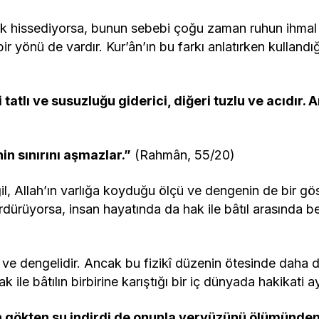
ik hissediyorsa, bunun sebebi çoğu zaman ruhun ihmal 
r yönü de vardır. Kur’ân’ın bu farkı anlatırken kulland
ri tatlı ve susuzluğu giderici, diğeri tuzlu ve acıdır. 
nin sınırını aşmazlar.”
(Rahmân, 55/20)
l, Allah’ın varlığa koyduğu ölçü ve dengenin de bir göste
ürdürüyorsa, insan hayatında da hak ile bâtıl arasında belir
 ve dengelidir. Ancak bu fizikî düzenin ötesinde daha de
le bâtılın birbirine karıştığı bir iç dünyada hakikati ay
h gökten su indirdi de onunla yeryüzünü ölümünden s