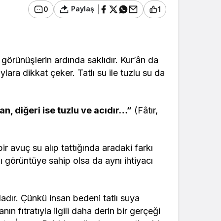
Paylaş
0
1
örünüşlerin ardında saklıdır. Kur’ân da
lara dikkat çeker. Tatlı su ile tuzlu su da
lan, diğeri ise tuzlu ve acıdır…”
(Fâtır,
r avuç su alıp tattığında aradaki farkı
nı görüntüye sahip olsa da aynı ihtiyacı
dır. Çünkü insan bedeni tatlı suya
n fıtratıyla ilgili daha derin bir gerçeği