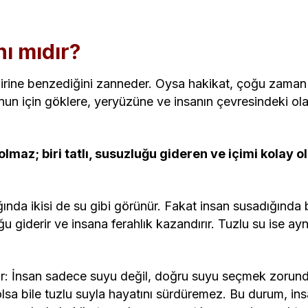
nı mıdır?
birine benzediğini zanneder. Oysa hakikat, çoğu zaman g
nun için göklere, yeryüzüne ve insanın çevresindeki olay
 olmaz; biri tatlı, susuzluğu gideren ve içimi kolay o
nda ikisi de su gibi görünür. Fakat insan susadığında bi
ğu giderir ve insana ferahlık kazandırır. Tuzlu su ise ay
ır: İnsan sadece suyu değil, doğru suyu seçmek zorunda
lsa bile tuzlu suyla hayatını sürdüremez. Bu durum, insanı