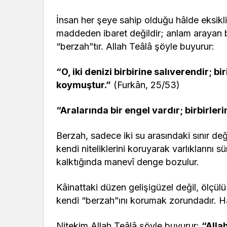
İnsan her şeye sahip olduğu hâlde eksikl
maddeden ibaret değildir; anlam arayan bi
“berzah”tır. Allah Teâlâ şöyle buyurur:
“O, iki denizi birbirine salıverendir; bi
koymuştur.”
(Furkân, 25/53)
“Aralarında bir engel vardır; birbirleri
Berzah, sadece iki su arasındaki sınır deği
kendi niteliklerini koruyarak varlıklarını s
kalktığında manevî denge bozulur.
Kâinattaki düzen gelişigüzel değil, ölçülü
kendi “berzah”ını korumak zorundadır. Hak i
Nitekim Allah Teâlâ şöyle buyurur:
“Alla