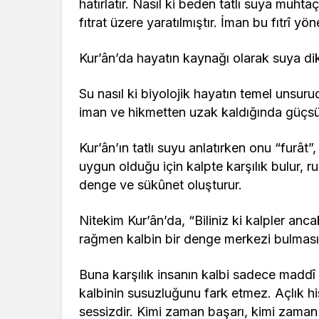
hatırlatır. Nasıl ki beden tatlı suya muht
fıtrat üzere yaratılmıştır. İman bu fıtrî yöne
Kur’ân’da hayatın kaynağı olarak suya di
Su nasıl ki biyolojik hayatın temel unsur
iman ve hikmetten uzak kaldığında güçsü
Kur’ân’ın tatlı suyu anlatırken onu “furât”
uygun olduğu için kalpte karşılık bulur, r
denge ve sükûnet oluşturur.
Nitekim Kur’ân’da, “Biliniz ki kalpler anc
rağmen kalbin bir denge merkezi bulmasıd
Buna karşılık insanın kalbi sadece maddî 
kalbinin susuzluğunu fark etmez. Açlık hi
sessizdir. Kimi zaman başarı, kimi zaman