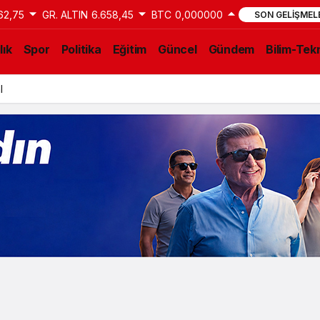
62,75
GR. ALTIN
6.658,45
BTC
0,000000
SON GELIŞMEL
lık
Spor
Politika
Eğitim
Güncel
Gündem
Bilim-Tekn
al