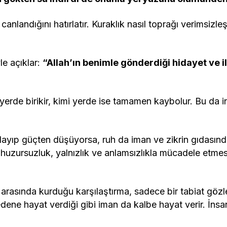
canlandığını hatırlatır. Kuraklık nasıl toprağı verimsizle
e açıklar:
“Allah’ın benimle gönderdiği hidayet ve 
yerde birikir, kimi yerde ise tamamen kaybolur. Bu da in
flayıp güçten düşüyorsa, ruh da iman ve zikrin gıdasınd
huzursuzluk, yalnızlık ve anlamsızlıkla mücadele etmes
su arasında kurduğu karşılaştırma, sadece bir tabiat gözl
su bedene hayat verdiği gibi iman da kalbe hayat verir. 