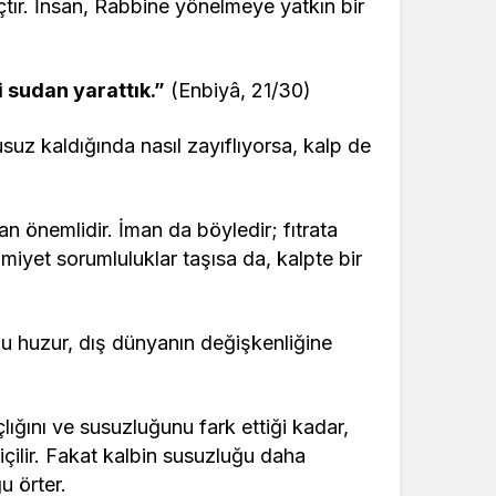
açtır. İnsan, Rabbine yönelmeye yatkın bir
i sudan yarattık.”
(Enbiyâ, 21/30)
suz kaldığında nasıl zayıflıyorsa, kalp de
dan önemlidir. İman da böyledir; fıtrata
imiyet sorumluluklar taşısa da, kalpte bir
 Bu huzur, dış dünyanın değişkenliğine
ığını ve susuzluğunu fark ettiği kadar,
içilir. Fakat kalbin susuzluğu daha
u örter.